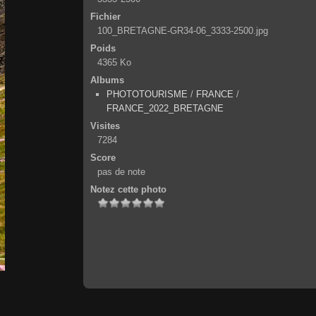
Fichier
100_BRETAGNE-GR34-06_3333-2500.jpg
Poids
4365 Ko
Albums
PHOTOTOURISME
/
FRANCE
/
FRANCE_2022_BRETAGNE
Visites
7284
Score
pas de note
Notez cette photo