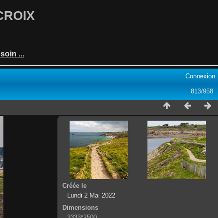
UCROIX
oin ...
Connexion
813/958
Créée le
Lundi 2 Mai 2022
Dimensions
3333*2500